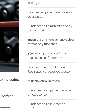
encarga?
Examen de operador de calderas:
guía básica
Funciones de un monitor de ocio y
tiempo libre
Ingeniero en energías renovables:
formación y funciones
¿Qué es un gastroenterólogo y
cuáles son sus funciones?
¿Cómo ser profesor de esquí?
Requisitos y pruebas de acceso
principales
¿Cuánto cobra un torero?
Funciones de un game master en
un escape room
perfiles.
Funciones de un inversor de
amiento.