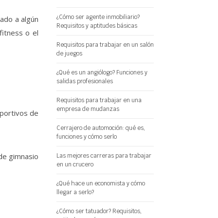
¿Cómo ser agente inmobiliario?
nado a algún
Requisitos y aptitudes básicas
itness o el
Requisitos para trabajar en un salón
de juegos
¿Qué es un angiólogo? Funciones y
salidas profesionales
Requisitos para trabajar en una
empresa de mudanzas
portivos de
Cerrajero de automoción: qué es,
funciones y cómo serlo
de gimnasio
Las mejores carreras para trabajar
en un crucero
¿Qué hace un economista y cómo
llegar a serlo?
¿Cómo ser tatuador? Requisitos,