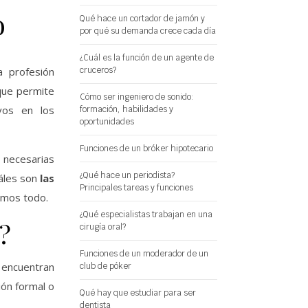
o
Qué hace un cortador de jamón y
por qué su demanda crece cada día
¿Cuál es la función de un agente de
cruceros?
a profesión
que permite
Cómo ser ingeniero de sonido:
vos en los
formación, habilidades y
oportunidades
Funciones de un bróker hipotecario
s necesarias
¿Qué hace un periodista?
uáles son
las
Principales tareas y funciones
amos todo.
¿Qué especialistas trabajan en una
?
cirugía oral?
Funciones de un moderador de un
 encuentran
club de póker
ión formal o
Qué hay que estudiar para ser
dentista