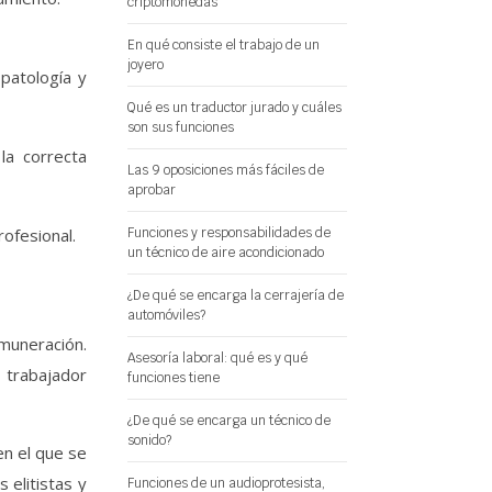
criptomonedas
En qué consiste el trabajo de un
joyero
patología y
Qué es un traductor jurado y cuáles
son sus funciones
la correcta
Las 9 oposiciones más fáciles de
aprobar
rofesional.
Funciones y responsabilidades de
un técnico de aire acondicionado
¿De qué se encarga la cerrajería de
automóviles?
emuneración.
Asesoría laboral: qué es y qué
 trabajador
funciones tiene
¿De qué se encarga un técnico de
sonido?
en el que se
 elitistas y
Funciones de un audioprotesista,