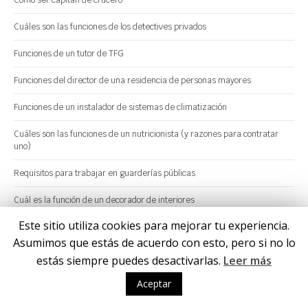
Cómo ser capitán de crucero
Cuáles son las funciones de los detectives privados
Funciones de un tutor de TFG
Funciones del director de una residencia de personas mayores
Funciones de un instalador de sistemas de climatización
Cuáles son las funciones de un nutricionista (y razones para contratar
uno)
Requisitos para trabajar en guarderías públicas
Cuál es la función de un decorador de interiores
Este sitio utiliza cookies para mejorar tu experiencia.
Funciones del área de selección de personal
Asumimos que estás de acuerdo con esto, pero si no lo
Funciones del otorrinolaringólogo
estás siempre puedes desactivarlas.
Leer más
Funciones de un crupier
Aceptar
¿Cuál es la función de un psicólogo?