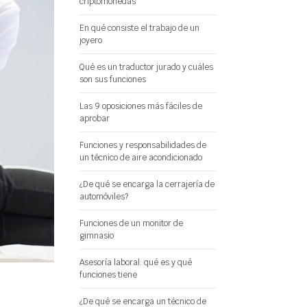
criptomonedas
En qué consiste el trabajo de un
joyero
Qué es un traductor jurado y cuáles
son sus funciones
Las 9 oposiciones más fáciles de
aprobar
Funciones y responsabilidades de
un técnico de aire acondicionado
¿De qué se encarga la cerrajería de
automóviles?
Funciones de un monitor de
gimnasio
Asesoría laboral: qué es y qué
funciones tiene
¿De qué se encarga un técnico de