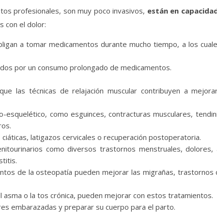
tos profesionales, son muy poco invasivos,
están en capacidad
 con el dolor:
igan a tomar medicamentos durante mucho tiempo, a los cuale
sados por un consumo prolongado de medicamentos.
ue las técnicas de relajación muscular contribuyen a mejora
o-esquelético, como esguinces, contracturas musculares, tendini
ros.
iáticas, latigazos cervicales o recuperación postoperatoria.
nitourinarios como diversos trastornos menstruales, dolores,
titis.
ientos de la osteopatía pueden mejorar las migrañas, trastornos
l asma o la tos crónica, pueden mejorar con estos tratamientos.
res embarazadas y preparar su cuerpo para el parto.