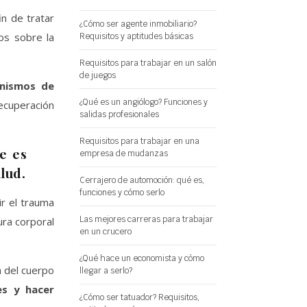
in de tratar
¿Cómo ser agente inmobiliario?
os sobre la
Requisitos y aptitudes básicas
Requisitos para trabajar en un salón
de juegos
anismos de
¿Qué es un angiólogo? Funciones y
recuperación
salidas profesionales
Requisitos para trabajar en una
e es
empresa de mudanzas
lud.
Cerrajero de automoción: qué es,
funciones y cómo serlo
ir el trauma
Las mejores carreras para trabajar
ura corporal
en un crucero
¿Qué hace un economista y cómo
a del cuerpo
llegar a serlo?
es y hacer
¿Cómo ser tatuador? Requisitos,