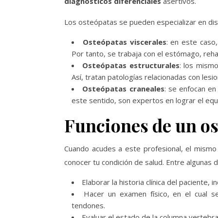
diagnósticos diferenciales
asertivos.
Los osteópatas se pueden especializar en dist
Osteópatas viscerales
: en este caso,
Por tanto, se trabaja con el estómago, rehab
Osteópatas estructurales
: los mism
Así, tratan patologías relacionadas con lesi
Osteópatas craneales
: se enfocan en
este sentido, son expertos en lograr el equi
Funciones de un o
Cuando acudes a este profesional, el mismo
conocer tu condición de salud. Entre algunas 
Elaborar la historia clínica del paciente, 
Hacer un examen físico, en el cual se
tendones.
Evaluar el estado de la columna vertebral