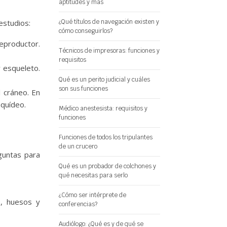
aptitudes y más
estudios:
¿Qué títulos de navegación existen y
cómo conseguirlos?
reproductor.
Técnicos de impresoras: funciones y
requisitos
 esqueleto.
Qué es un perito judicial y cuáles
son sus funciones
l cráneo. En
aquídeo.
Médico anestesista: requisitos y
funciones
Funciones de todos los tripulantes
de un crucero
guntas para
Qué es un probador de colchones y
qué necesitas para serlo
¿Cómo ser intérprete de
s, huesos y
conferencias?
Audiólogo: ¿Qué es y de qué se