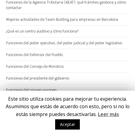
Funciones de la Agencia Tributaria (AEAT): qué trámites gestiona y cómo
contactar
Mejores actividades de Team Building para empresas en Barcelona
¿Qué es un centro auditivo y cómo funciona?
Funciones del poder ejecutivo, del poder judicial y del poder legislativo
Funciones del Defensor del Pueblo
Funciones del Consejo de Ministros
Funciones del presidente del gobierno
Funciones del consejo europeo
Este sitio utiliza cookies para mejorar tu experiencia.
Funciones del congreso de los diputados
Asumimos que estás de acuerdo con esto, pero si no lo
estás siempre puedes desactivarlas.
Leer más
Funciones del Banco de España
Aceptar
Funciones del Parlamento Europeo