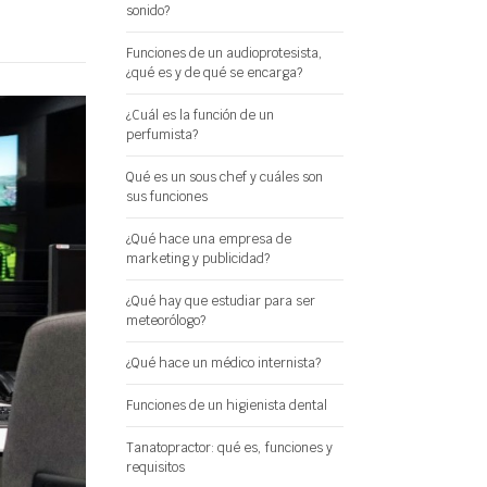
sonido?
Funciones de un audioprotesista,
¿qué es y de qué se encarga?
¿Cuál es la función de un
perfumista?
Qué es un sous chef y cuáles son
sus funciones
¿Qué hace una empresa de
marketing y publicidad?
¿Qué hay que estudiar para ser
meteorólogo?
¿Qué hace un médico internista?
Funciones de un higienista dental
Tanatopractor: qué es, funciones y
requisitos