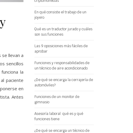
criptomonedas
En qué consiste el trabajo de un
 y
joyero
Qué es un traductor jurado y cuáles
son sus funciones
Las 9 oposiciones más fáciles de
aprobar
 se llevan a
os sencillos
Funciones y responsabilidades de
un técnico de aire acondicionado
funciona la
al paciente
¿De qué se encarga la cerrajería de
automóviles?
e ponerse en
tista. Antes
Funciones de un monitor de
gimnasio
Asesoría laboral: qué es y qué
funciones tiene
¿De qué se encarga un técnico de