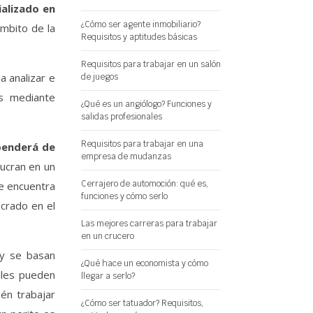
ializado en
¿Cómo ser agente inmobiliario?
ámbito de la
Requisitos y aptitudes básicas
Requisitos para trabajar en un salón
 analizar e
de juegos
as mediante
¿Qué es un angiólogo? Funciones y
salidas profesionales
Requisitos para trabajar en una
penderá de
empresa de mudanzas
olucran en un
Cerrajero de automoción: qué es,
e encuentra
funciones y cómo serlo
ucrado en el
Las mejores carreras para trabajar
en un crucero
y se basan
¿Qué hace un economista y cómo
ales pueden
llegar a serlo?
én trabajar
¿Cómo ser tatuador? Requisitos,