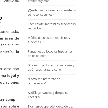
n perito es
aptitudes y más
¿Qué títulos de navegación existen y
cómo conseguirlos?
?
Técnicos de impresoras: funciones y
requisitos
 comentado,
un área de
Médico anestesista: requisitos y
funciones
 ser que te
niería, la
Funciones de todos los tripulantes
de un crucero
Qué es un probador de colchones y
r otro tipo
qué necesitas para serlo
ema legal y
¿Cómo ser intérprete de
ociaciones
conferencias?
Audiólogo: ¿Qué es y de qué se
encarga?
rán
cumplir
sos sobre
Examen de operador de calderas: