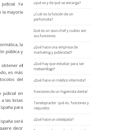
¿qué es y de qué se encarga?
udicial. Ya
 la mayoría
¿Cuál es la función de un
perfumista?
Qué es un sous chef y cuáles son
sus funciones
ormática, la
¿Qué hace una empresa de
ón pública y
marketing y publicidad?
¿Qué hay que estudiar para ser
 obtener e
l
meteorólogo?
lado, es más
tocolos del
¿Qué hace un médico internista?
Funciones de un higienista dental
judicial en
a las listas
Tanatopractor: qué es, funciones y
 España para
requisitos
¿Qué hace un osteópata?
 España será
quiere decir