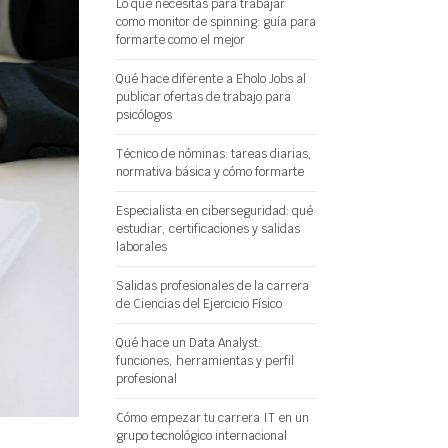
Lo que necesitas para trabajar
como monitor de spinning: guía para
formarte como el mejor
Qué hace diferente a Eholo Jobs al
publicar ofertas de trabajo para
psicólogos
Técnico de nóminas: tareas diarias,
normativa básica y cómo formarte
Especialista en ciberseguridad: qué
estudiar, certificaciones y salidas
laborales
Salidas profesionales de la carrera
de Ciencias del Ejercicio Físico
Qué hace un Data Analyst:
funciones, herramientas y perfil
profesional
Cómo empezar tu carrera IT en un
grupo tecnológico internacional