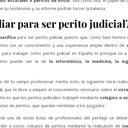
os estatales o peritos de oficio.
Sea como sea, el papel de u
e su testimonio y su informe podrán torcer la balanza.
ar para ser perito judicial
pecífica
para ser perito judicial, puesto que, como bien hemos
cuenta con un conocimiento y una experiencia amplia dentro de
ara trabajar como perito judicial en España lo principal va a
como puede ser la de
la informática, la medicina, la inge
 de tu campo profesional. Hecho esto, lo siguiente será realiza
l,
que te lleve a adquirir el conocimiento necesario sobre el
sist
 es que los peritos judiciales trabajen mediante
colegios o as
istas de peritos, que quedan remitidas a los juzgados.
e una de estas listas de profesionales del peritaje se debe
der a estos colegios de peritos mediante la realización de
cur