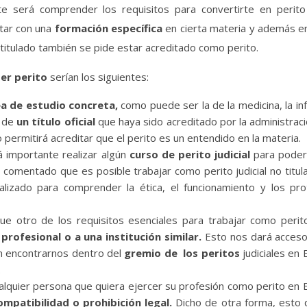
e será comprender los requisitos para convertirte en perito j
tar con una
formación específica
en cierta materia y además en
 titulado también se pide estar acreditado como perito.
ser perito
serían los siguientes:
ea de estudio concreta,
como puede ser la de la medicina, la inf
o de
un título oficial
que haya sido acreditado por la administraci
 permitirá acreditar que el perito es un entendido en la materia.
á importante realizar algún
curso de perito judicial
para poder
 comentado que es posible trabajar como perito judicial no titu
alizado para comprender la ética, el funcionamiento y los pro
otro de los requisitos esenciales para trabajar como perito 
profesional o a una institución similar.
Esto nos dará acceso 
án encontrarnos dentro del
gremio de los peritos
judiciales en
.
alquier persona que quiera ejercer su profesión como perito en
mpatibilidad o prohibición legal.
Dicho de otra forma, esto 