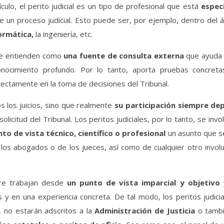
ulo, el perito judicial es un tipo de profesional que está
espec
 un proceso judicial. Esto puede ser, por ejemplo, dentro del 
formática,
la ingeniería, etc.
 se entienden como
una fuente de consulta externa
que ayuda a
onocimiento profundo. Por lo tanto, aporta pruebas concret
rectamente en la toma de decisiones del Tribunal.
os los juicios, sino que realmente
su participación siempre de
 solicitud del Tribunal. Los peritos judiciales, por lo tanto, se inv
to de vista técnico, científico o profesional
un asunto que s
los abogados o de los jueces, así como de cualquier otro invol
pre trabajan desde
un punto de vista imparcial y objetivo
 y en una experiencia concreta. De tal modo, los peritos judici
, no estarán adscritos a la
Administración de Justicia
o tambi